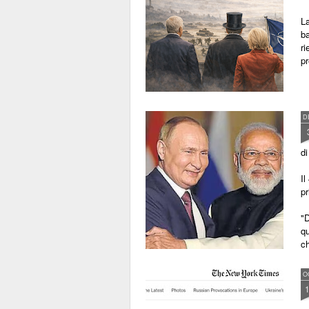
La
ba
ri
p
D
di
Il
p
"D
qu
ch
pr
O