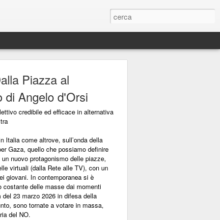
lla Piazza al
 di Angelo d'Orsi
ttivo credibile ed efficace in alternativa
tra
in Italia come altrove, sull’onda della
 per Gaza, quello che possiamo definire
ro un nuovo protagonismo delle piazze,
lle virtuali (dalla Rete alle TV), con un
ei giovani. In contemporanea si è
to costante delle masse dai momenti
m del 23 marzo 2026 in difesa della
unto, sono tornate a votare in massa,
oria del NO.