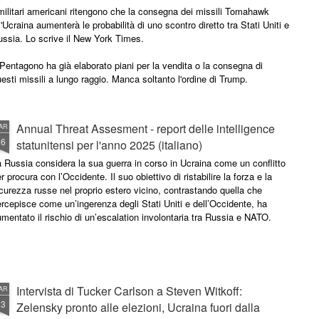
militari americani ritengono che la consegna dei missili Tomahawk
l'Ucraina aumenterà le probabilità di uno scontro diretto tra Stati Uniti e
ssia. Lo scrive il New York Times.
 Pentagono ha già elaborato piani per la vendita o la consegna di
esti missili a lungo raggio. Manca soltanto l'ordine di Trump.
Annual Threat Assesment - report delle intelligence
AR
26
statunitensi per l'anno 2025 (italiano)
 Russia considera la sua guerra in corso in Ucraina come un conflitto
r procura con l’Occidente. Il suo obiettivo di ristabilire la forza e la
curezza russe nel proprio estero vicino, contrastando quella che
rcepisce come un’ingerenza degli Stati Uniti e dell’Occidente, ha
mentato il rischio di un’escalation involontaria tra Russia e NATO.
Intervista di Tucker Carlson a Steven Witkoff:
AR
23
Zelensky pronto alle elezioni, Ucraina fuori dalla