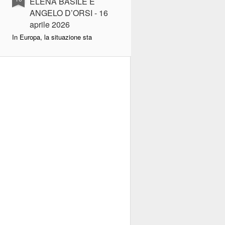
ELENA BASILE E
ANGELO D’ORSI - 16
aprile 2026
In Europa, la situazione sta
degenerando. Il Liberalismo
appare superato nell’indifferenza
dell’opinione pubblica e dei
socialisti europei.
L’onorevole Pina Picierno, forte
della sua carica di vicepresidente
del Parlamento UE, non perde
occasione per lanciare strali
diffamatori verso i “putiniani”
d’Italia, sorretta, all’interno, dal
senatore Carlo Calenda, e da
qualche radicale e “+europeista”.