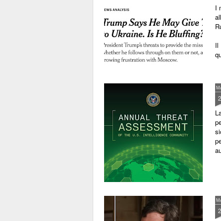
I 
al
Ru
Il
qu
M
La
pe
si
pe
au
M