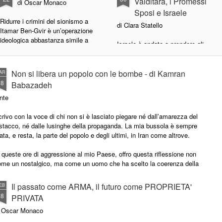
Valditara, i Promessi
di Oscar Monaco
Sposi e Israele
Ridurre i crimini del sionismo a
di Clara Statello
Itamar Ben-Gvir è un’operazione
ideologica abbastanza simile a
Israele è andato a prendere gli
quella che consisterebbe nel
attivisti della Global Sumud
ridurre i crimini del nazismo a
Flotilla in Grecia.
Joseph Goebbels: serve a
Non si libera un popolo con le bombe - di Kamran
AR
trasformare un fenomeno storico e
Poco importa che le acque
18
Babazadeh
strutturale in una deviazione
fossero internazionali.
personale, a spostare tutto sul
nte
carattere “estremista” di alcune
I tracciati parlano da soli.
figure per assolvere il quadro
rivo con la voce di chi non si è lasciato piegare né dall’amarezza del
politico e ideologico che le
stacco, né dalle lusinghe della propaganda. La mia bussola è sempre
Gli Stati del Mediterraneo stanno
produce.
ata, e resta, la parte del popolo e degli ultimi, in Iran come altrove.
consentendo ad Israele di
arrogarsi il privilegio dell'
La differenza, semmai, è ancora
 queste ore di aggressione al mio Paese, offro questa riflessione non
eccezionalismo nel nostro mare.
più inquietante.
ome un nostalgico, ma come un uomo che ha scelto la coerenza della
erità sopra ogni slogan. Chi mi conosce sa da che parte sono sempre
Qui non si tratta più di diritto alla
ato.
difesa.
Il passato come ARMA, il futuro come PROPRIETA'
EB
18
PRIVATA
Le barche della GSF non
i Oscar Monaco
trasportano armi da usare contro