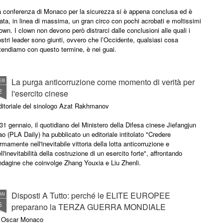
a conferenza di Monaco per la sicurezza si è appena conclusa ed è
ata, in linea di massima, un gran circo con pochi acrobati e moltissimi
own. I clown non devono però distrarci dalle conclusioni alle quali i
stri leader sono giunti, ovvero che l’Occidente, qualsiasi cosa
tendiamo con questo termine, è nei guai.
La purga anticorruzione come momento di verità per
EB
2
l'esercito cinese
ditoriale del sinologo Azat Rakhmanov
 31 gennaio, il quotidiano del Ministero della Difesa cinese Jiefangjun
o (PLA Daily) ha pubblicato un editoriale intitolato "Credere
rmamente nell'inevitabile vittoria della lotta anticorruzione e
ll'inevitabilità della costruzione di un esercito forte", affrontando
indagine che coinvolge Zhang Youxia e Liu Zhenli.
po averlo letto, si ha l'impressione che questo non fosse
mplicemente una notizia riguardante decisioni personali.
Disposti A Tutto: perché le ELITE EUROPEE
AN
5
preparano la TERZA GUERRA MONDIALE
i Oscar Monaco