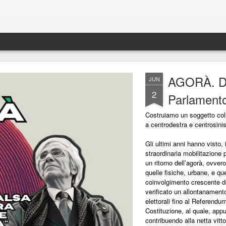
AGORÀ. Da
JUN
2
Parlamento
Costruiamo un soggetto colle
a centrodestra e centrosinis
Gli ultimi anni hanno visto, 
straordinaria mobilitazione
un ritorno dell’agorà, ovve
quelle fisiche, urbane, e que
coinvolgimento crescente d
verificato un allontanamen
elettorali fino al Referendu
Costituzione, al quale, app
contribuendo alla netta vitt