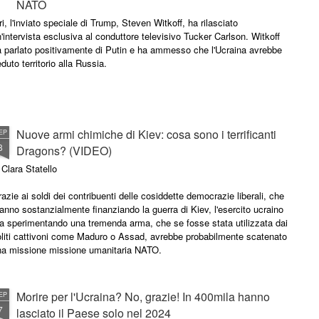
NATO
ri, l'inviato speciale di Trump, Steven Witkoff, ha rilasciato
'intervista esclusiva al conduttore televisivo Tucker Carlson. Witkoff
 parlato positivamente di Putin e ha ammesso che l'Ucraina avrebbe
duto territorio alla Russia.
Nuove armi chimiche di Kiev: cosa sono i terrificanti
EP
8
Dragons? (VIDEO)
 Clara Statello
azie ai soldi dei contribuenti delle cosiddette democrazie liberali, che
anno sostanzialmente finanziando la guerra di Kiev, l'esercito ucraino
a sperimentando una tremenda arma, che se fosse stata utilizzata dai
oliti cattivoni come Maduro o Assad, avrebbe probabilmente scatenato
na missione missione umanitaria NATO.
Morire per l'Ucraina? No, grazie! In 400mila hanno
EP
7
lasciato il Paese solo nel 2024