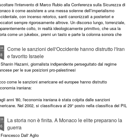
Israele, ma aiuto per i palestinesi
coltare l'intervento di Marco Rubio alla Conferenza sulla Sicurezza di
di Gaza.
onaco è come assistere a una messa solenne dell’imperialismo
cidentale, con incenso retorico, santi canonizzati a posteriori e
ccatori sempre rigorosamente altrove. Un discorso lungo, torrenziale,
parentemente colto, in realtà ideologicamente primitivo, che usa la
oria come un jukebox, premi un tasto e parte la colonna sonora che
erve in quel momento.
Come le sanzioni dell'Occidente hanno distrutto l'Iran
EB
18
e favorito Israele
 Shanin Hazami, giornalista indipendente perseguitato dal regime
ancese per le sue posizioni pro-palestinesi
cco come le sanzioni americane ed europee hanno distrutto
economia iraniana:
gli anni '80, l'economia iraniana è stata colpita dalle sanzioni
ericane. Nel 2002, si classificava al 29° posto nella classifica del PIL
obale, davanti a Israele e agli Emirati, e vicino alla Turchia,
nostante le sanzioni americane. Nel 2010, ha raggiunto il 22° posto.
La storia non è finita. A Monaco le elite preparano la
EB
 traiettoria era chiara.
16
guerra
 Francesco Dall' Aglio