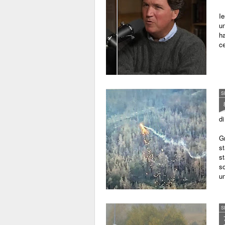
Ie
un
ha
ce
S
di
Gr
st
st
s
u
S