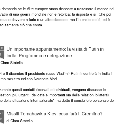
 domanda se le élite europee siano disposte a trascinare il mondo nel
ratro di una guerra mondiale non è retorica: la risposta è sì. Che poi
escano davvero a farlo è un altro discorso, ma l’intenzione c’è, ed è
recisamente ciò che conta.
Un importante appuntamento: la visita di Putin in
EC
3
India. Programma e delegazione
 Clara Statello
 4 e 5 dicembre il presidente russo Vladimir Putin incontrerà in India il
rimo ministro indiano Narendra Modi.
urante questi contatti riservati e individuali, vengono discusse le
estioni più urgenti, delicate e importanti sia delle relazioni bilaterali
e della situazione internazionale", ha detto il consigliere personale del
esidente Yuri Ushakov ai giornalisti.
Missili Tomahawk a Kiev: cosa farà il Cremlino?
CT
16
di Clara Statello