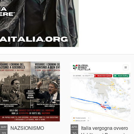
NAZSIONISMO
Italia vergogna ovvero
MAY
APR
22
30